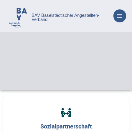
Zum
springen
Inhalt
BAV Baselstädtischer Angestellten-
springen
Verband
Sozialpartnerschaft