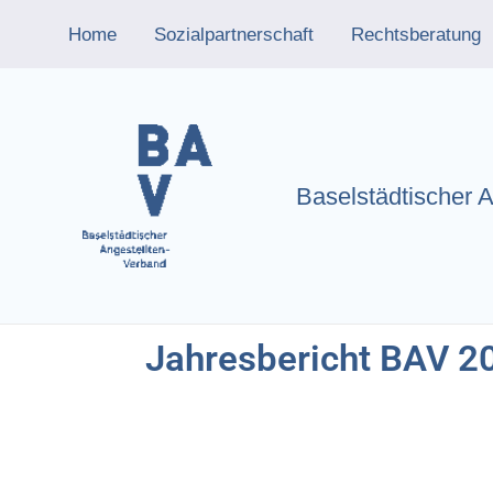
Inhalt
Zum
springen
Home
Sozialpartnerschaft
Rechtsberatung
Inhalt
springen
Baselstädtischer 
Jahresbericht BAV 2
Jahresbericht 2023