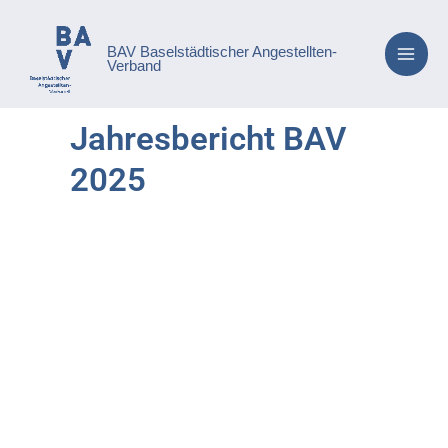
Zum
springen
Inhalt
BAV Baselstädtischer Angestellten-
springen
Verband
Jahresbericht BAV
2025
Jahresbericht 2025